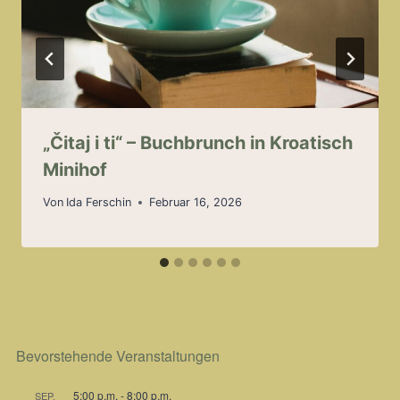
„Čitaj i ti“ – Buchbrunch in Kroatisch
Minihof
Von
Ida Ferschin
Februar 16, 2026
Bevorstehende Veranstaltungen
5:00 p.m.
-
8:00 p.m.
SEP.